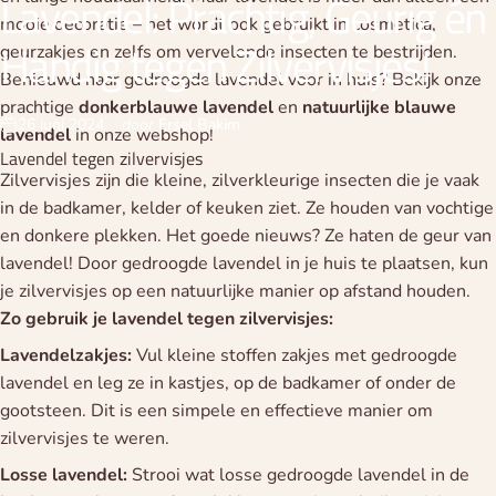
Lavendel:
Prachtig,
Geurig
én
mooie decoratie – het wordt ook gebruikt in cosmetica,
Handig
tegen
Zilvervisjes!
geurzakjes en zelfs om vervelende insecten te bestrijden.
Benieuwd naar gedroogde lavendel voor in huis? Bekijk onze
prachtige
donkerblauwe
lavendel
en
natuurlijke
blauwe
26 juni 2024
door
Ersel Bakim
lavendel
in onze webshop!
Lavendel tegen zilvervisjes
Zilvervisjes zijn die kleine, zilverkleurige insecten die je vaak
in de badkamer, kelder of keuken ziet. Ze houden van vochtige
en donkere plekken. Het goede nieuws? Ze haten de geur van
lavendel! Door gedroogde lavendel in je huis te plaatsen, kun
je zilvervisjes op een natuurlijke manier op afstand houden.
Zo gebruik je lavendel tegen zilvervisjes:
Lavendelzakjes:
Vul kleine stoffen zakjes met gedroogde
lavendel en leg ze in kastjes, op de badkamer of onder de
gootsteen. Dit is een simpele en effectieve manier om
zilvervisjes te weren.
Losse lavendel:
Strooi wat losse gedroogde lavendel in de