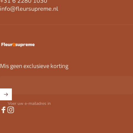
+31 6 2280 1030
info@fleursupreme.nl
FleurSupreme
Mis geen exclusieve korting
Voer uw e-mailadres in
Facebook
Instagram