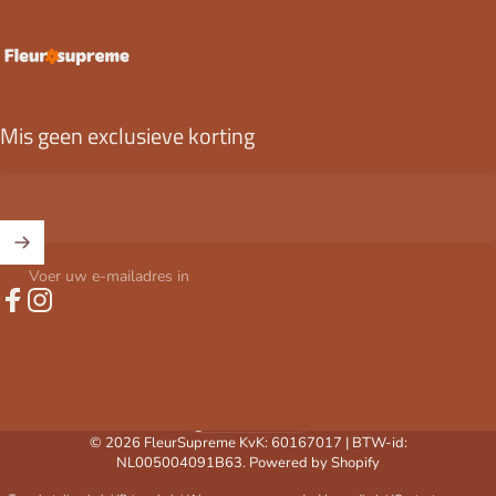
FleurSupreme
Mis geen exclusieve korting
Voer uw e-mailadres in
Facebook
Instagram
Nederland (EUR €)
Land/regio
© 2026 FleurSupreme KvK: 60167017 | BTW-id:
NL005004091B63. Powered by Shopify