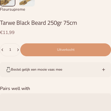
Leverancier:
Fleursupreme
Tarwe
Black
Beard
250gr
75cm
€11,99
Hoeveelheid
Uitverkocht
Bestel gelijk een mooie vaas mee
Pairs well with