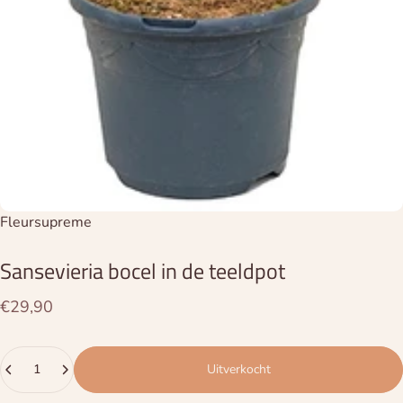
Leverancier:
Fleursupreme
Sansevieria
bocel
in
de
teeldpot
€29,90
Hoeveelheid
Uitverkocht