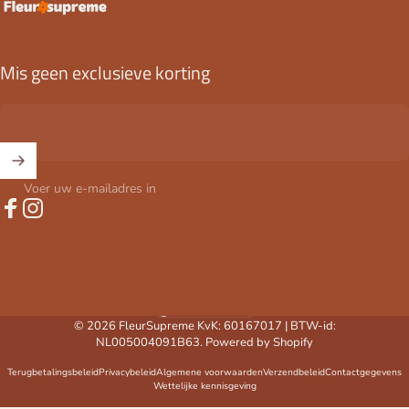
FleurSupreme
Mis geen exclusieve korting
Voer uw e-mailadres in
Facebook
Instagram
Nederland (EUR €)
Land/regio
© 2026 FleurSupreme KvK: 60167017 | BTW-id:
NL005004091B63. Powered by Shopify
Terugbetalingsbeleid
Privacybeleid
Algemene voorwaarden
Verzendbeleid
Contactgegevens
Wettelijke kennisgeving