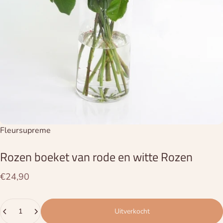
Leverancier:
Fleursupreme
Rozen
boeket
van
rode
en
witte
Rozen
€24,90
Hoeveelheid
Uitverkocht