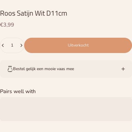
Roos
Satijn
Wit
D11cm
€3,99
Hoeveelheid
Uitverkocht
Bestel gelijk een mooie vaas mee
Pairs well with