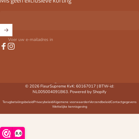
Mis geen exclusieve korting
Voer uw e-mailadres in
Facebook
Instagram
Nederland (EUR €)
Land/regio
© 2026 FleurSupreme KvK: 60167017 | BTW-id:
NL005004091B63. Powered by Shopify
Terugbetalingsbeleid
Privacybeleid
Algemene voorwaarden
Verzendbeleid
Contactgegevens
Wettelijke kennisgeving
8,6