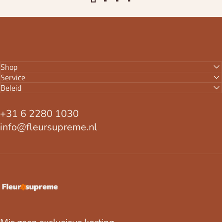
Shop
Service
Beleid
+31 6 2280 1030
info@fleursupreme.nl
FleurSupreme