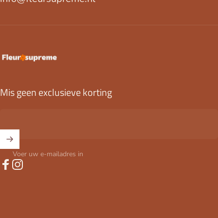
FleurSupreme
Mis geen exclusieve korting
Voer uw e-mailadres in
Facebook
Instagram