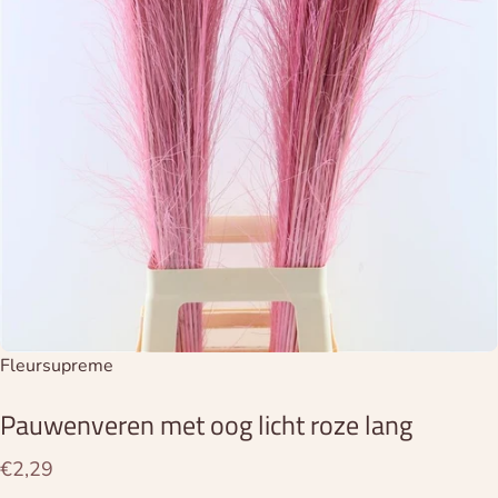
Leverancier:
Fleursupreme
Pauwenveren
met
oog
licht
roze
lang
€2,29