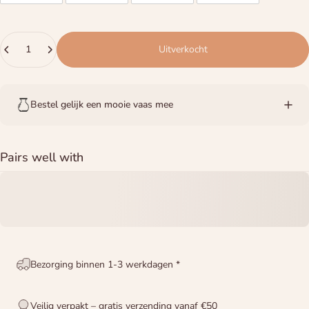
Hoeveelheid
Uitverkocht
Bestel gelijk een mooie vaas mee
Pairs well with
Bezorging binnen 1-3 werkdagen *
Veilig verpakt – gratis verzending vanaf €50