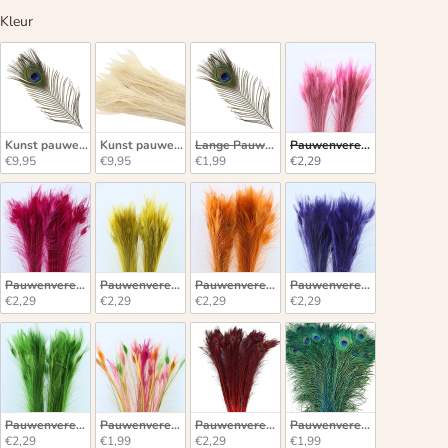
Kleur
Kleur
Kunst pauwenveer met oog – blauw/groen
Kunst pauwenveer – gebleekt wit
Lange Pauwenveren met oog
Pauwenveren met oog licht 
€9,95
€9,95
€1,99
€2,29
Pauwenveren met oog cerise lang
Pauwenveren met oog geel lang
Pauwenveren met oog oranje lang
Pauwenveren met oog milk
€2,29
€2,29
€2,29
€2,29
Pauwenveren met oog licht groen lang
Pauwenveren met oog gekleurde mix
Pauwenveren rood lang
Pauwenveren blauw lang
€2,29
€1,99
€2,29
€1,99