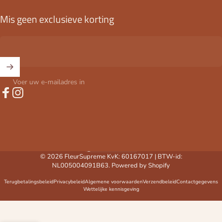
Mis geen exclusieve korting
Voer uw e-mailadres in
Facebook
Instagram
Nederland (EUR €)
Land/regio
© 2026 FleurSupreme KvK: 60167017 | BTW-id:
NL005004091B63. Powered by Shopify
Terugbetalingsbeleid
Privacybeleid
Algemene voorwaarden
Verzendbeleid
Contactgegevens
Wettelijke kennisgeving