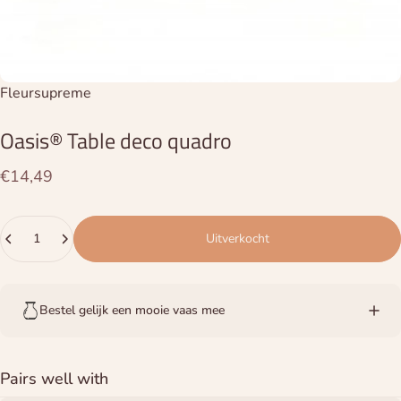
Leverancier:
Fleursupreme
Oasis®
Table
deco
quadro
€14,49
Hoeveelheid
Uitverkocht
Bestel gelijk een mooie vaas mee
Pairs well with