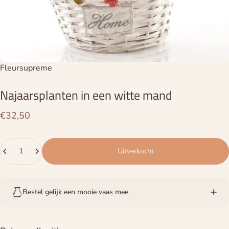
Leverancier:
Fleursupreme
Najaarsplanten
in
een
witte
mand
€32,50
Hoeveelheid
Uitverkocht
Bestel gelijk een mooie vaas mee