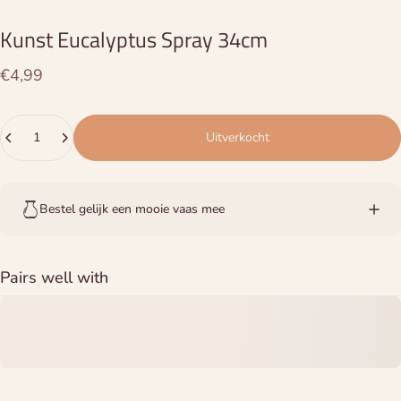
Kunst
Eucalyptus
Spray
34cm
€4,99
Hoeveelheid
Uitverkocht
Bestel gelijk een mooie vaas mee
Pairs well with