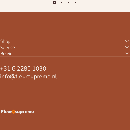
Shop
Service
Beleid
+31 6 2280 1030
info@fleursupreme.nl
FleurSupreme