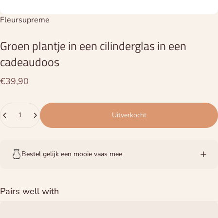
Leverancier:
Fleursupreme
Groen
plantje
in
een
cilinderglas
in
een
cadeaudoos
€39,90
Hoeveelheid
Uitverkocht
Bestel gelijk een mooie vaas mee
Pairs well with