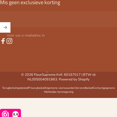
Mis geen exclusieve korting
Voer uw e-mailadres in
Facebook
Instagram
Nederland (EUR €)
Land/regio
© 2026 FleurSupreme KvK: 60167017 | BTW-id:
NL005004091B63. Powered by Shopify
Terugbetalingsbeleid
Privacybeleid
Algemene voorwaarden
Verzendbeleid
Contactgegevens
Wettelijke kennisgeving
8,6