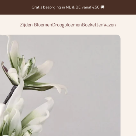
Gratis bezorging in NL & BE vanaf €50 🚚
Zijden Bloemen
Droogbloemen
Boeketten
Vazen
Zijden Bloemen
Droogbloemen
Boeketten
Vazen