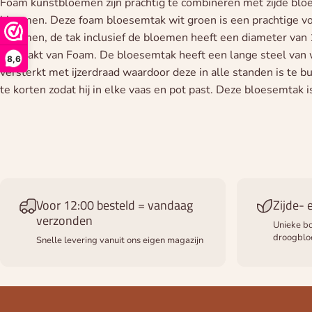
Foam kunstbloemen zijn prachtig te combineren met zijde blo
bloemen. Deze foam bloesemtak wit groen is een prachtige vo
bloemen, de tak inclusief de bloemen heeft een diameter van
gemaakt van Foam. De bloesemtak heeft een lange steel van 
8,6
versterkt met ijzerdraad waardoor deze in alle standen is te b
te korten zodat hij in elke vaas en pot past. Deze bloesemtak i
Voor 12:00 besteld = vandaag
Zijde-
verzonden
Unieke bo
droogbl
Snelle levering vanuit ons eigen magazijn