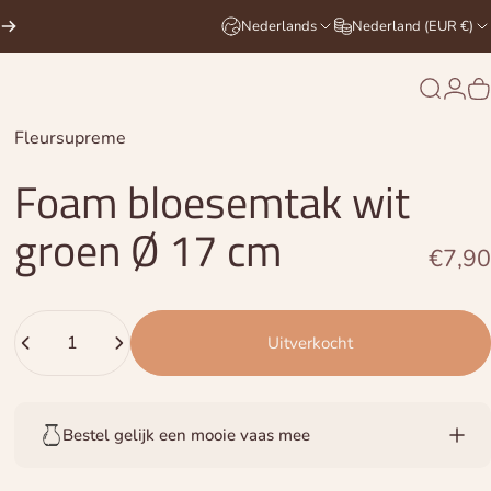
Nederlands
Nederland (EUR €)
Zoekop
Logi
W
Leverancier:
Fleursupreme
Foam
bloesemtak
wit
groen
Ø
17
cm
€7,90
Hoeveelheid
Uitverkocht
Bestel gelijk een mooie vaas mee