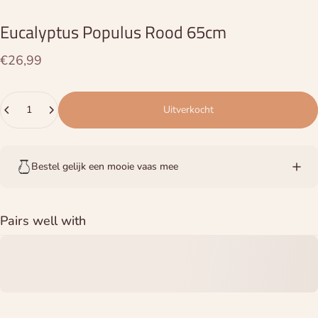
Eucalyptus
Populus
Rood
65cm
€26,99
Hoeveelheid
Uitverkocht
Bestel gelijk een mooie vaas mee
Pairs well with