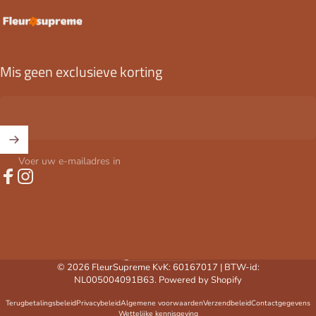
FleurSupreme
Mis geen exclusieve korting
Voer uw e-mailadres in
Facebook
Instagram
Nederland (EUR €)
Land/regio
© 2026 FleurSupreme KvK: 60167017 | BTW-id:
NL005004091B63. Powered by Shopify
Terugbetalingsbeleid
Privacybeleid
Algemene voorwaarden
Verzendbeleid
Contactgegevens
Wettelijke kennisgeving