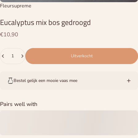
Leverancier:
Fleursupreme
Eucalyptus
mix
bos
gedroogd
€10,90
Hoeveelheid
Uitverkocht
Bestel gelijk een mooie vaas mee
Pairs well with