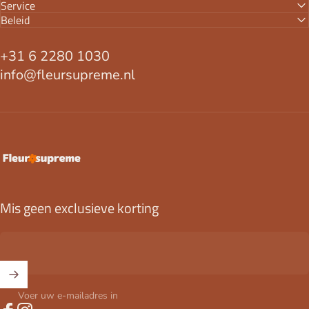
Service
Beleid
+31 6 2280 1030
info@fleursupreme.nl
FleurSupreme
Mis geen exclusieve korting
Voer uw e-mailadres in