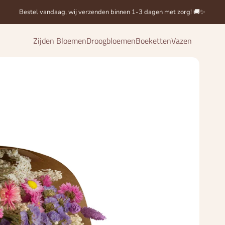
Bestel vandaag, wij verzenden binnen 1-3 dagen met zorg! 🚚✨
Zijden Bloemen
Droogbloemen
Boeketten
Vazen
Zijden Bloemen
Droogbloemen
Boeketten
Vazen