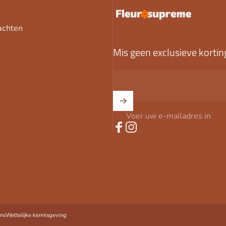
FleurSupreme
achten
Mis geen exclusieve kortin
Voer uw e-mailadres in
Facebook
Instagram
wered by Shopify
ns
Wettelijke kennisgeving