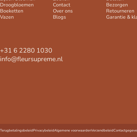
Droogbloemen
Contact
Bezorgen
Boeketten
Over ons
Retourneren
Vazen
Blogs
Garantie & kl
+31 6 2280 1030
info@fleursupreme.nl
© 2026 FleurSupreme KvK: 60167017 | BTW-id: NL005004091B63. Po
Terugbetalingsbeleid
Privacybeleid
Algemene voorwaarden
Verzendbeleid
Contactgegeve