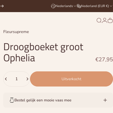
Nederlands
Nederland (EUR €)
Zoekop
Logi
W
Leverancier:
Fleursupreme
Droogboeket
groot
Ophelia
€27,95
Hoeveelheid
Uitverkocht
Bestel gelijk een mooie vaas mee