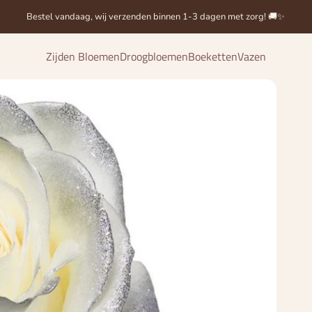
Bestel vandaag, wij verzenden binnen 1-3 dagen met zorg! 🚚✨
Zijden Bloemen
Droogbloemen
Boeketten
Vazen
Zijden Bloemen
Droogbloemen
Boeketten
Vazen