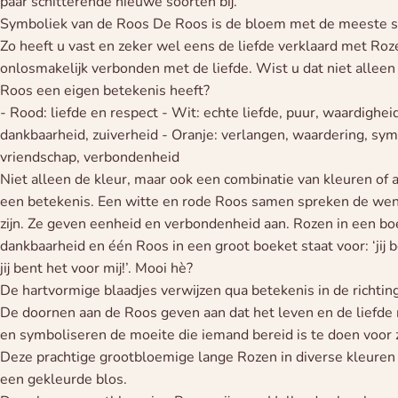
paar schitterende nieuwe soorten bij.
Symboliek van de Roos De Roos is de bloem met de meeste s
Zo heeft u vast en zeker wel eens de liefde verklaard met Roz
onlosmakelijk verbonden met de liefde. Wist u dat niet alleen
Roos een eigen betekenis heeft?
- Rood: liefde en respect - Wit: echte liefde, puur, waardighei
dankbaarheid, zuiverheid - Oranje: verlangen, waardering, sym
vriendschap, verbondenheid
Niet alleen de kleur, maar ook een combinatie van kleuren o
een betekenis. Een witte en rode Roos samen spreken de wens
zijn. Ze geven eenheid en verbondenheid aan. Rozen in een b
dankbaarheid en één Roos in een groot boeket staat voor: ‘jij 
jij bent het voor mij!’. Mooi hè?
De hartvormige blaadjes verwijzen qua betekenis in de richtin
De doornen aan de Roos geven aan dat het leven en de liefde ni
en symboliseren de moeite die iemand bereid is te doen voor zij
Deze prachtige grootbloemige lange Rozen in diverse kleuren
een gekleurde blos.