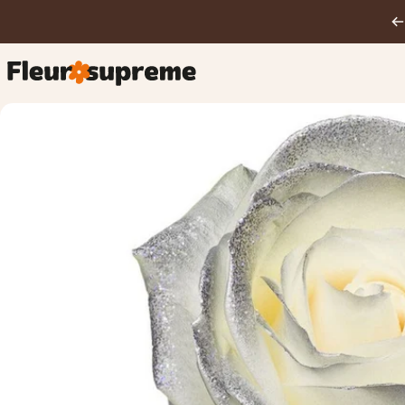
Ga naar inhoud
FleurSupreme