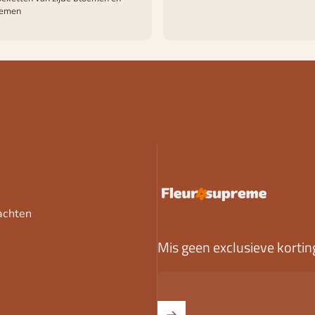
oemen
FleurSupreme
achten
Mis geen exclusieve kortin