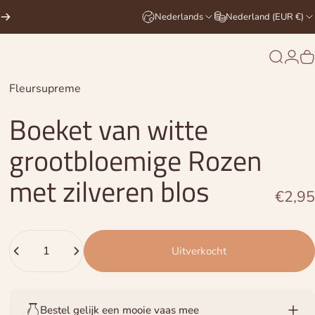
Nederlands
Nederland (EUR €)
Zoekop
Logi
W
Leverancier:
Fleursupreme
Boeket
van
witte
grootbloemige
Rozen
met
zilveren
blos
€2,95
Hoeveelheid
Uitverkocht
Bestel gelijk een mooie vaas mee