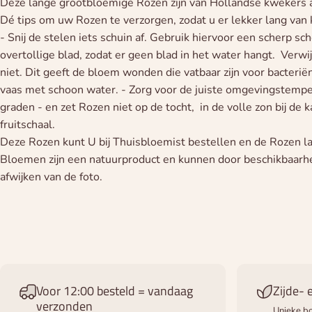
Deze lange grootbloemige Rozen zijn van Hollandse kwekers 
Dé tips om uw Rozen te verzorgen, zodat u er lekker lang van 
- Snij de stelen iets schuin af. Gebruik hiervoor een scherp sc
overtollige blad, zodat er geen blad in het water hangt. Verw
niet. Dit geeft de bloem wonden die vatbaar zijn voor bacteri
vaas met schoon water. - Zorg voor de juiste omgevingstemp
graden - en zet Rozen niet op de tocht, in de volle zon bij de k
fruitschaal.
Deze Rozen kunt U bij Thuisbloemist bestellen en de Rozen l
Bloemen zijn een natuurproduct en kunnen door beschikbaarhei
afwijken van de foto.
Voor 12:00 besteld = vandaag
Zijde-
verzonden
Unieke bo