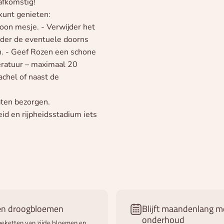
afkomstig!
kunt genieten:
hoon mesje. - Verwijder het
ijder de eventuele doorns
ën. - Geef Rozen een schone
eratuur – maximaal 20
achel of naast de
aten bezorgen.
d en rijpheidsstadium iets
 en droogbloemen
Blijft maandenlang m
onderhoud
eketten van zijde bloemen en