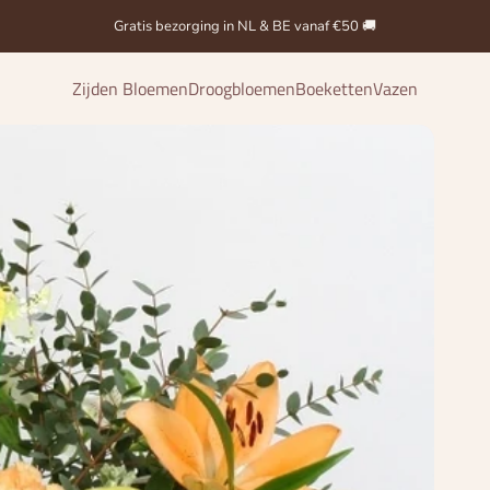
Bestel vandaag, wij verzenden binnen 1-3 dagen met zorg! 🚚✨
Gratis bezorging in NL & BE vanaf €50 🚚
Zijden Bloemen
Droogbloemen
Boeketten
Vazen
Zijden Bloemen
Droogbloemen
Boeketten
Vazen