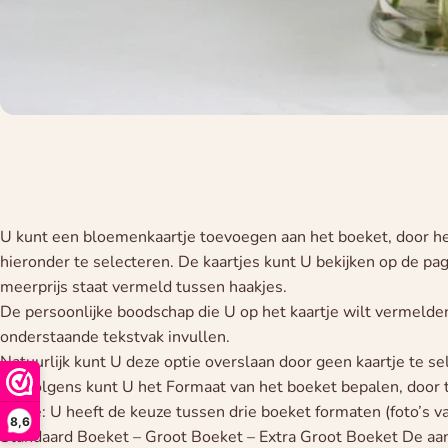
U kunt een bloemenkaartje toevoegen aan het boeket, door he
hieronder te selecteren. De kaartjes kunt U bekijken op de pa
meerprijs staat vermeld tussen haakjes.
De persoonlijke boodschap die U op het kaartje wilt vermelden
onderstaande tekstvak invullen.
Natuurlijk kunt U deze optie overslaan door geen kaartje te se
Vervolgens kunt U het Formaat van het boeket bepalen, door 
keuze: U heeft de keuze tussen drie boeket formaten (foto’s van
8,6
Standaard Boeket – Groot Boeket – Extra Groot Boeket De aan