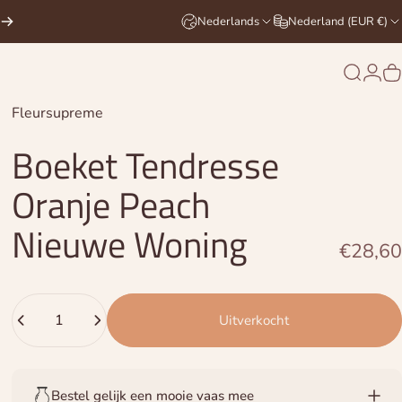
Nederlands
Nederland (EUR €)
Zoekop
Logi
W
Leverancier:
Fleursupreme
Boeket
Tendresse
Oranje
Peach
Nieuwe
Woning
€28,60
Hoeveelheid
Uitverkocht
Bestel gelijk een mooie vaas mee