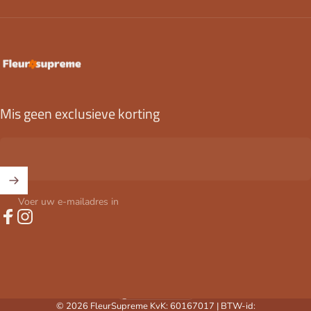
FleurSupreme
Mis geen exclusieve korting
Voer uw e-mailadres in
Facebook
Instagram
Nederland (EUR €)
Land/regio
© 2026 FleurSupreme KvK: 60167017 | BTW-id: