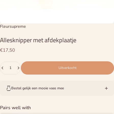
Leverancier:
Fleursupreme
Allesknipper
met
afdekplaatje
€17,50
Hoeveelheid
Uitverkocht
Bestel gelijk een mooie vaas mee
Pairs well with